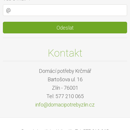
Kontakt
Domácí potřeby Krčmář
Bartošova ul. 16
Zlín - 76001
Tel: 577 210 065
info@dom
acipotre
byzlin.c
z