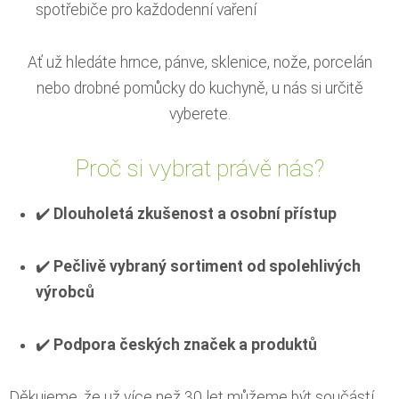
spotřebiče pro každodenní vaření
Ať už hledáte hrnce, pánve, sklenice, nože, porcelán
nebo drobné pomůcky do kuchyně, u nás si určitě
vyberete.
Proč si vybrat právě nás?
✔️
Dlouholetá zkušenost a osobní přístup
✔️
Pečlivě vybraný sortiment od spolehlivých
výrobců
✔️
Podpora českých značek a produktů
Děkujeme, že už více než 30 let můžeme být součástí