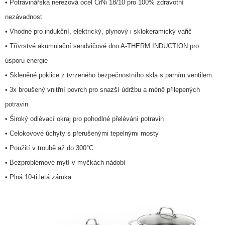
• Potravinářská nerezová ocel CrNi 18/10 pro 100% zdravotní
nezávadnost
• Vhodné pro indukční, elektrický, plynový i sklokeramický vařič
• Třívrstvé akumulační sendvičové dno A-THERM INDUCTION pro
úsporu energie
• Skleněné poklice z tvrzeného bezpečnostního skla s parním ventilem
• 3x broušený vnitřní povrch pro snazší údržbu a méně přilepených
potravin
• Široký odlévací okraj pro pohodlné přelévání potravin
• Celokovové úchyty s přerušenými tepelnými mosty
• Použití v troubě až do 300°C
• Bezproblémové mytí v myčkách nádobí
• Plná 10-ti letá záruka