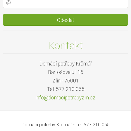
Kontakt
Domácí potřeby Krčmář
Bartošova ul. 16
Zlín - 76001
Tel: 577 210 065
info@dom
acipotre
byzlin.c
z
Domácí potřeby Krčmář - Tel: 577 210 065