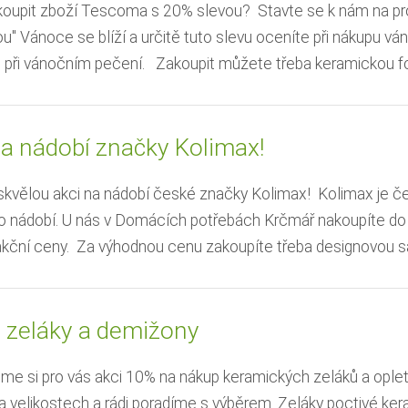
oupit zboží Tescoma s 20% slevou? Stavte se k nám na pro
" Vánoce se blíží a určitě tuto slevu oceníte při nákupu v
při vánočním pečení. Zakoupit můžete třeba keramickou for
na nádobí značky Kolimax!
kvělou akci na nádobí české značky Kolimax! Kolimax je če
 nádobí. U nás v Domácích potřebách Krčmář nakoupíte do 
akční ceny. Za výhodnou cenu zakoupíte třeba designovou sadu
 zeláky a demižony
 jsme si pro vás akci 10% na nákup keramických zeláků a op
ka velikostech a rádi poradíme s výběrem. Zeláky poctivé ke