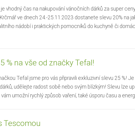
je vhodný čas na nakupování vánočních dárků za super cen
Krčmář ve dnech 24.-25.11.2023 dostanete slevu 20% na j
alitního nádobí i praktických pomocníků do kuchyně či domác
5 % na vše od značky Tefal!
ačkou Tefal jsme pro vás připravili exkluzivní slevu 25 %! Je
árků, udělejte radost sobě nebo svým blízkým! Slevu lze upl
ý vám umožní rychlý způsob vaření, také úsporu času a energie
s Tescomou