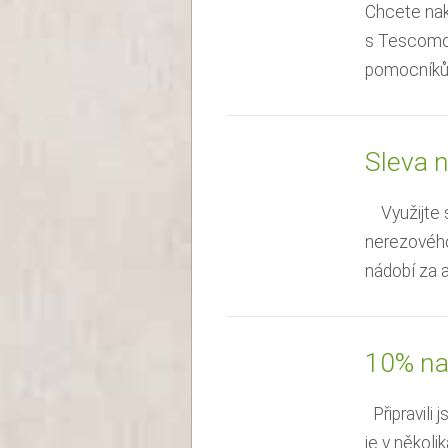
Chcete nak
s Tescomou
pomocníků 
Sleva 
Využijte s
nerezového
nádobí za 
10% na
Připravili
je v několi