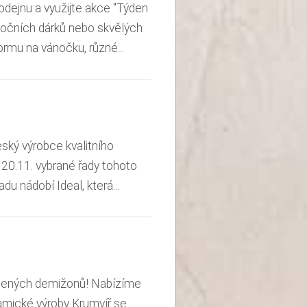
dejnu a využijte akce "Týden
ánočních dárků nebo skvělých
mu na vánočku, různé...
ský výrobce kvalitního
20.11. vybrané řady tohoto
 nádobí Ideal, která...
letených demižonů! Nabízíme
ramické výroby Krumvíř se