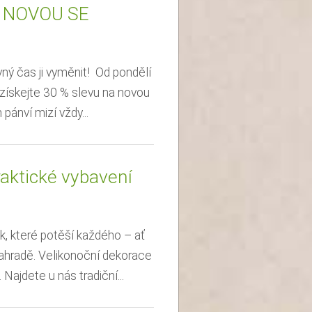
 NOVOU SE
ný čas ji vyměnit! Od pondělí
získejte 30 % slevu na novou
ánví mizí vždy...
raktické vybavení
ek, které potěší každého – ať
ahradě. Velikonoční dekorace
Najdete u nás tradiční...