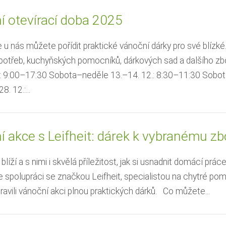
í otevírací doba 2025
 u nás můžete pořídit praktické vánoční dárky pro své blízké
otřeb, kuchyňských pomocníků, dárkových sad a dalšího zbo
: 9:00–17:30 Sobota–neděle 13.–14. 12.: 8:30–11:30 Sobot
. 12.:...
í akce s Leifheit: dárek k vybranému 
líží a s nimi i skvělá příležitost, jak si usnadnit domácí prác
 spolupráci se značkou Leifheit, specialistou na chytré p
pravili vánoční akci plnou praktických dárků. Co můžete...