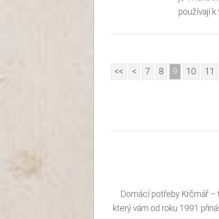
používají k
<<
<
7
8
9
10
11
Domácí potřeby Krčmář – tra
který vám od roku 1991 přiná