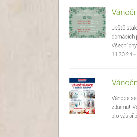
Vánočn
Ještě stále
domácích p
Všední dny
11:30 24.–28
Vánočn
Vánoce se b
zdarma! Ve
pro vás při