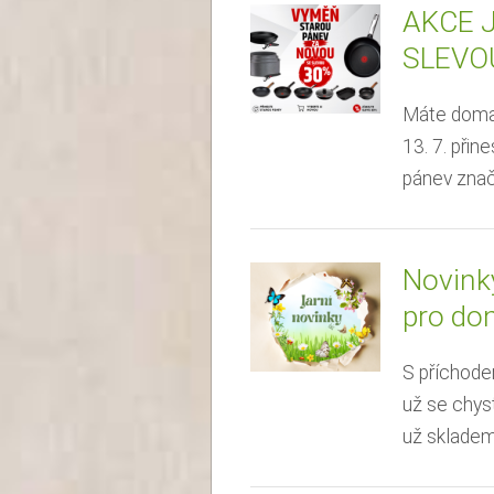
AKCE 
SLEVOU
Máte doma 
13. 7. při
pánev znač
Novinky
pro do
S příchodem
už se chys
už skladem 