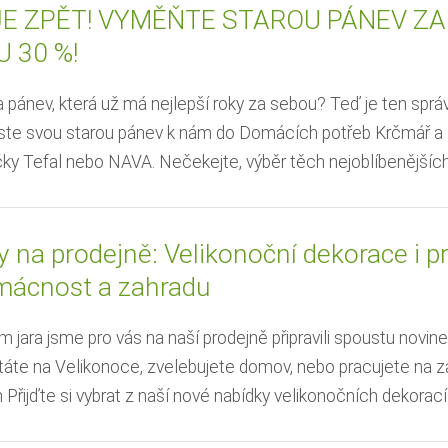
JE ZPĚT! VYMĚŇTE STAROU PÁNEV ZA
 30 %!
pánev, která už má nejlepší roky za sebou? Teď je ten správ
neste svou starou pánev k nám do Domácích potřeb Krčmář a 
ky Tefal nebo NAVA. Nečekejte, výběr těch nejoblíbenějších p
 na prodejně: Velikonoční dekorace i p
mácnost a zahradu
 jara jsme pro vás na naší prodejně připravili spoustu novin
táte na Velikonoce, zvelebujete domov, nebo pracujete na z
Přijďte si vybrat z naší nové nabídky velikonočních dekorací. 