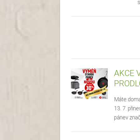
s
AKCE 
PRODL
Máte doma 
13. 7. při
pánev značk