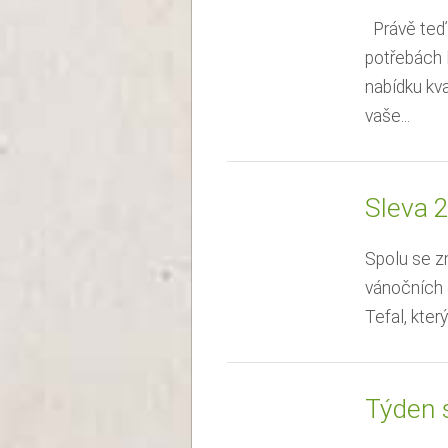
Právě teď 
potřebách 
nabídku kv
vaše...
Sleva 2
Spolu se zn
vánočních d
Tefal, kter
Týden 