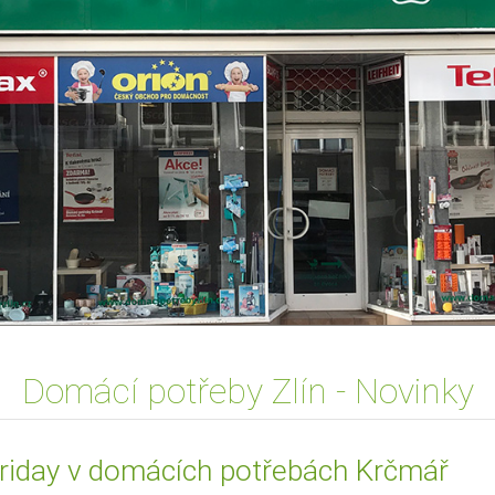
Domácí potřeby Zlín - Novinky
Friday v domácích potřebách Krčmář