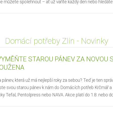
e můžete spolehnout – ať už vaříte každý den nebo hledáte.
Domácí potřeby Zlín - Novinky
VYMĚŇTE STAROU PÁNEV ZA NOVOU SE
OUŽENA
pánev, která už má nejlepší roky za sebou? Teď je ten správ
neste svou starou pánev k nám do Domácích potřeb Krčmář a 
y Tefal, Pentolpress nebo NAVA. Akce platí do 1.8. nebo do 